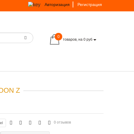
Авторизация
Регистрация
0
товаров, на 0 руб
OON Z
0 отзывов
el