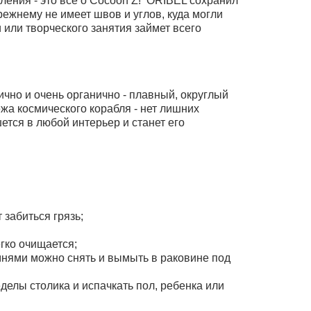
мления - это все о Cocoon Z! ORIBEL сохранил
режнему не имеет швов и углов, куда могли
 или творческого занятия займет всего
ично и очень органично - плавный, округлый
жа космического корабля - нет лишних
тся в любой интерьер и станет его
 забиться грязь;
егко очищается;
емнями можно снять и вымыть в раковине под
делы столика и испачкать пол, ребенка или