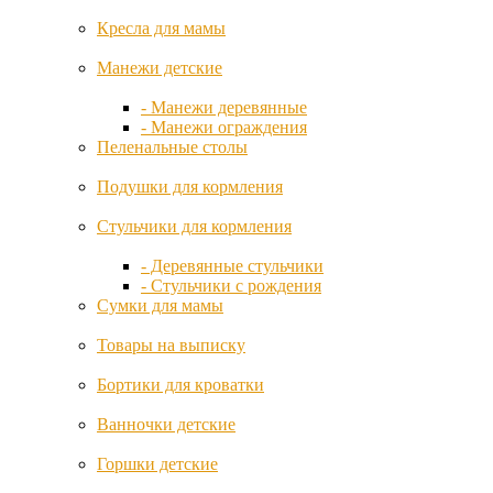
Leclerc
Кресла для мамы
Lindam
Манежи детские
- Манежи деревянные
Lorena
- Манежи ограждения
Canals
Пеленальные столы
Подушки для кормления
Mamas&Papas
Стульчики для кормления
Micuna
- Деревянные стульчики
- Стульчики с рождения
Mima
Сумки для мамы
Товары на выписку
Miniland
Бортики для кроватки
Moon
Ванночки детские
Moonybaby
Горшки детские