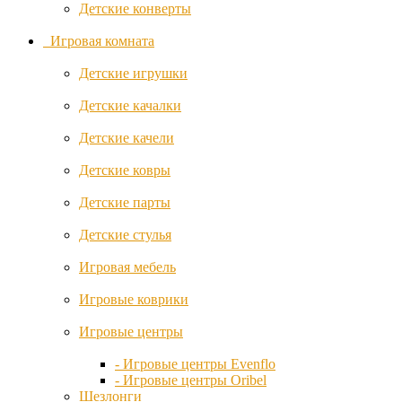
Детские конверты
Mountain
Игровая комната
Buggy
Детские игрушки
Munchkin
Детские качалки
Mutsy
Детские качели
Nania
Детские ковры
Nattou
Детские парты
Noordi
Детские стулья
Noordline
Игровая мебель
Nuna
Игровые коврики
Oribel
Игровые центры
- Игровые центры Evenflo
OSANN
- Игровые центры Oribel
Шезлонги