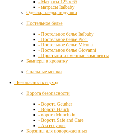
- Матрасы 125 х 65
Снегокаты
- матрасы Italbaby
IKID
Электромобили
Одеяла, пледы, подушки
Игры на улице
Игровые домики
Постельное белье
iNanny
Игровые комплексы
Песочницы
- Постельное белье Italbaby
- Постельное белье Picci
Italbaby
Показать все категории
- Постельное белье Micuna
IVI
- Постельное белье Giovanni
- Простыни и сменные комплекты
Joovy
Бамперы в кроватку
Kaiser
Спальные мешки
Kidsmill
Безопасность и уход
Kidzi
Ворота безопасности
Kiwy
- Ворота Geuther
- Ворота Hauck
- ворота Munchkin
Leander
- Ворота Safe and Care
- Аксессуары
Корзины для новорожденных