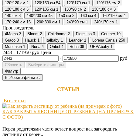
120*120 см
2
120*160 см
54
120*170 см
1
120*175 см
2
120*180 см
5
120*185 см
1
130*90 см
2
130*180 см
3
UPPAbaby
140 см
8
140*200 см
45
150 см
3
160 см
4
160*180 см
1
170*240 см
16
200*300 см
1
240*90 см
1
240*170 см
1
Производитель
Venicci
4Moms
3
Bloom
2
Childhome
2
Fiorellino
3
Geuther
19
Graco
3
Hauck
1
Italbaby
1
Leander
1
Lorena Canals
250
Voksi
Munchkin
1
Nuna
4
Oribel
4
Roba
38
UPPAbaby
1
2443
-
171950
руб
Цена
Wisenet
-
руб
Сбросить
Выберите фильтры
Фильтр
X-
Выберите фильтры
Lander
СТАТЬИ
Все статьи
КАК ЗАКРЫТЬ ЛЕСТНИЦУ ОТ РЕБЕНКА (НА ПРИМЕРАХ
С ФОТО)
Перед родителями часто встает вопрос: как загородить
лестницу от ребен..