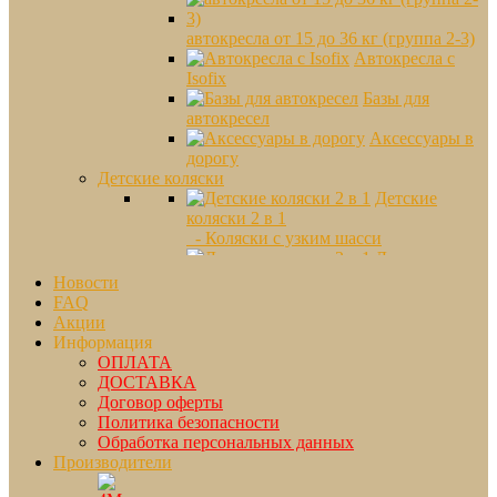
автокресла от 15 до 36 кг (группа 2-3)
Автокресла с
Isofix
Базы для
автокресел
Аксессуары в
дорогу
Детские коляски
Детские
коляски 2 в 1
- Коляски с узким шасси
Детские
коляски 3 в 1
Новости
Коляски
FAQ
прогулочные
Акции
- Для путешествий
Информация
- От рождения
ОПЛАТА
- Перекидная ручка
ДОСТАВКА
- Трехколесные
Договор оферты
Коляски трости
Политика безопасности
Коляски для
Обработка персональных данных
двойни
Производители
- Mountain Buggy