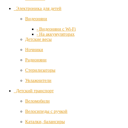
Oyster
Электроника для детей
Pabobo
Видеоняни
Pali
- Видеоняни с Wi-Fi
- На аккумуляторах
Детские весы
Peg-
Perego
Ночники
Радионяни
Phil and
Teds
Стерилизаторы
Picci
Увлажнители
Детский транспорт
Ramicom
Веломобили
Ramili
Велосипеды с ручкой
Roba
Каталки, балансиры
Ryan