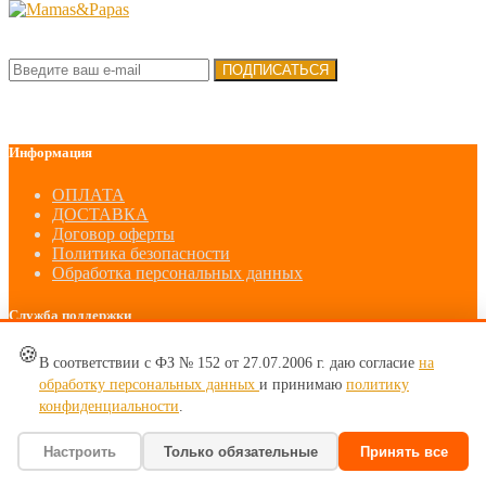
Подписка на новости:
ПОДПИСАТЬСЯ
Информация
ОПЛАТА
ДОСТАВКА
Договор оферты
Политика безопасности
Обработка персональных данных
Служба поддержки
🍪
Карта сайта
В соответствии с ФЗ № 152 от 27.07.2006 г. даю согласие
на
Связаться с нами
обработку персональных данных
и принимаю
политику
конфиденциальности
.
Личный кабинет
Настроить
Только обязательные
Принять все
Личный кабинет
История заказа