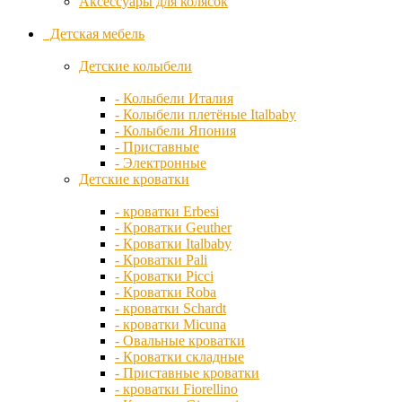
Аксессуары для колясок
Манежи детские
- Манежи деревянные
Детская мебель
Daiichi
- Манежи ограждения
Пеленальные
Детские колыбели
Diono
столы
Подушки
- Колыбели Италия
Ducle
для кормления
- Колыбели плетёные Italbaby
Стульчики
- Колыбели Япония
для кормления
- Приставные
Dusky
- Деревянные стульчики
- Электронные
Moon
- Стульчики с рождения
Детские кроватки
Сумки для мамы
Erbesi
Товары на
- кроватки Erbesi
выписку
- Кроватки Geuther
Бортики для
Evenflo
- Кроватки Italbaby
кроватки
- Кроватки Pali
Ванночки детские
- Кроватки Picci
Горшки детские
FD-
- Кроватки Roba
Детские конверты
Design
- кроватки Schardt
Игровая комната
- кроватки Micuna
Детские игрушки
- Овальные кроватки
Детские качалки
Fiorellino
- Кроватки складные
Детские качели
- Приставные кроватки
Детские ковры
- кроватки Fiorellino
Детские парты