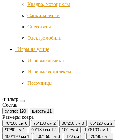
Квадро, мотоциклы
Safe and
Санки-коляски
Care
Снегокаты
Schardt
Электромобили
Игры на улице
Shnuggle
Игровые домики
Storksak
Игровые комплексы
Песочницы
Summer
Infant
Фильтр
Состав
Switel
хлопок
190
шерсть
11
Размеры ковра
TFK
70*100 см
6
75*100 см
2
80*230 см
3
85*120 см
2
90*90 см
1
90*130 см
12
100 см
4
100*100 см
1
Tutti
100*120 см
1
100*150 см
3
120 см
8
120*90 см
1
Bambini