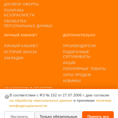
ДОГОВОР ОФЕРТЫ
ПОЛИТИКА
БЕЗОПАСНОСТИ
ОБРАБОТКА
ПЕРСОНАЛЬНЫХ ДАННЫХ
ЛИЧНЫЙ КАБИНЕТ
ДОПОЛНИТЕЛЬНО
ЛИЧНЫЙ КАБИНЕТ
ПРОИЗВОДИТЕЛИ
ИСТОРИЯ ЗАКАЗА
ПОДАРОЧНЫЕ
СЕРТИФИКАТЫ
ЗАКЛАДКИ
АКЦИИ
ПОПУЛЯРНЫЕ ТОВАРЫ
ХИТЫ ПРОДАЖ
НОВИНКИ
НАШ МАГАЗИН В СОЦСЕТЯХ
В соответствии с ФЗ № 152 от 27.07.2006 г. даю согласие
🍪
на обработку персональных данных
и принимаю
политику
конфиденциальности
.
ВОЗМОЖНОСТЬ ОПЛАТЫ
Настроить
Только обязательные
Принять все