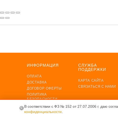
ПОДП
ИНФОРМАЦИЯ
СЛУЖБА
ПОДДЕРЖКИ
ОПЛАТА
КАРТА САЙТА
ДОСТАВКА
СВЯЗАТЬСЯ С НАМИ
ДОГОВОР ОФЕРТЫ
ПОЛИТИКА
БЕЗОПАСНОСТИ
ОБРАБОТКА
В соответствии с ФЗ № 152 от 27.07.2006 г. даю согл
🍪
ПЕРСОНАЛЬНЫХ
конфиденциальности
.
ДАННЫХ