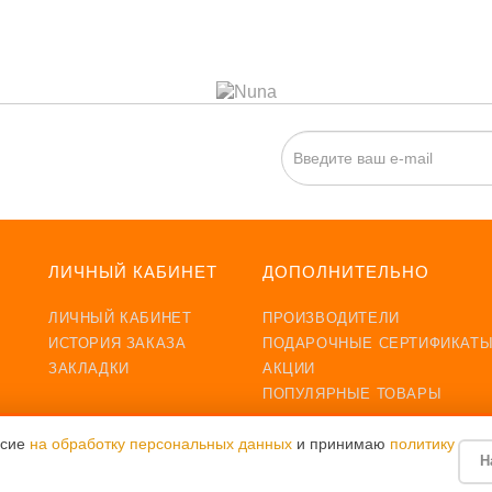
ИСКА НА НОВОСТИ:
ЛИЧНЫЙ КАБИНЕТ
ДОПОЛНИТЕЛЬНО
ЛИЧНЫЙ КАБИНЕТ
ПРОИЗВОДИТЕЛИ
ИСТОРИЯ ЗАКАЗА
ПОДАРОЧНЫЕ СЕРТИФИКАТ
ЗАКЛАДКИ
АКЦИИ
ПОПУЛЯРНЫЕ ТОВАРЫ
ХИТЫ ПРОДАЖ
НОВИНКИ
асие
на обработку персональных данных
и принимаю
политику
Н
мягкая вставка для стульчика Leander