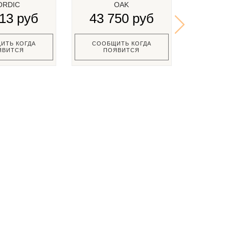
ORDIC
OAK
КРОВА
13 руб
43 750 руб
PLAN
46 
ИТЬ КОГДА
СООБЩИТЬ КОГДА
ЯВИТСЯ
ПОЯВИТСЯ
СООБЩ
ПО