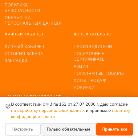
ПОЛИТИКА
БЕЗОПАСНОСТИ
ОБРАБОТКА
ПЕРСОНАЛЬНЫХ ДАННЫХ
ЛИЧНЫЙ КАБИНЕТ
ДОПОЛНИТЕЛЬНО
ЛИЧНЫЙ КАБИНЕТ
ПРОИЗВОДИТЕЛИ
ИСТОРИЯ ЗАКАЗА
ПОДАРОЧНЫЕ
СЕРТИФИКАТЫ
ЗАКЛАДКИ
АКЦИИ
ПОПУЛЯРНЫЕ ТОВАРЫ
ХИТЫ ПРОДАЖ
НОВИНКИ
НАШ МАГАЗИН В СОЦСЕТЯХ
В соответствии с ФЗ № 152 от 27.07.2006 г. даю согласие
🍪
на обработку персональных данных
и принимаю
политику
конфиденциальности
.
ВОЗМОЖНОСТЬ ОПЛАТЫ
Настроить
Только обязательные
Принять все
комод бельевой Erbesi Tato