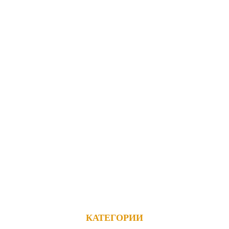
ансформеры
 кровати
омоды
а и пуфы
ля детской
КАТЕГОРИИ