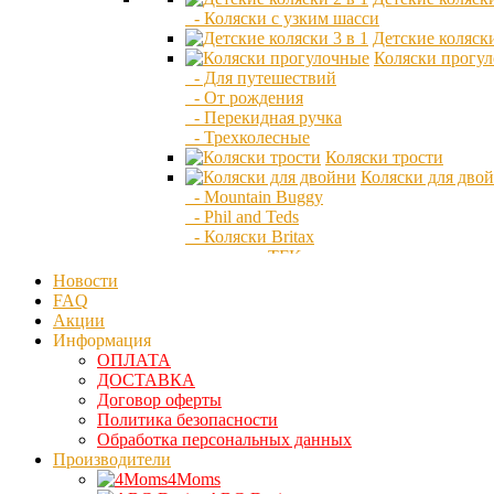
- Коляски с узким шасси
Детские коляски
Коляски прогу
- Для путешествий
- От рождения
- Перекидная ручка
- Трехколесные
Коляски трости
Коляски для дво
- Mountain Buggy
- Phil and Teds
- Коляски Britax
- коляски TFK
Сумки для колясок
Новости
Люльки
FAQ
Конверты для колясок
Акции
Дождевики и москитки
Информация
Адаптеры для автокресла
ОПЛАТА
Аксессуары для колясок
ДОСТАВКА
Детская мебель
Договор оферты
Детские колыбели
Политика безопасности
- Колыбели Италия
Обработка персональных данных
- Колыбели плетёные Italbaby
Производители
- Колыбели Япония
4Moms