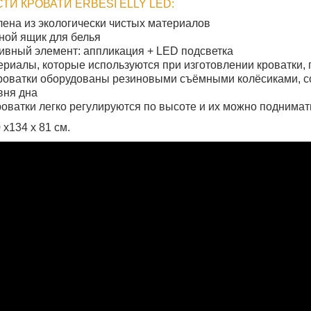
И КРОВАТИ ERBESI ELLY LED:
лена из экологически чистых материалов
ой ящик для белья
ивный элемент: аппликация + LED подсветка
ериалы, которые используются при изготовлении кроватки,
роватки оборудованы резиновыми съёмными колёсиками, с
вня дна
роватки легко регулируются по высоте и их можно поднимат
 х134 х 81 см.