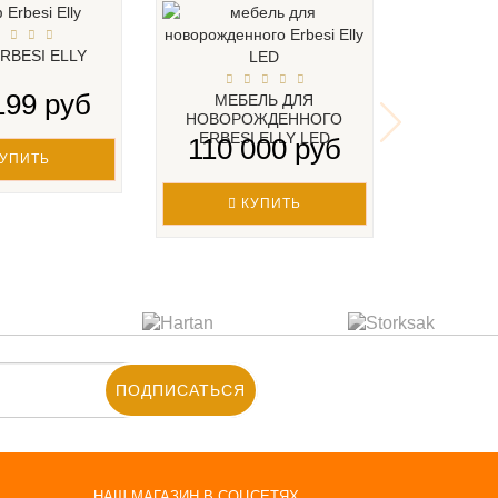
RBESI ELLY
199 руб
МЕБЕЛЬ ДЛЯ
НОВОРОЖДЕННОГО
ERBESI ELLY LED
110 000 руб
УПИТЬ
КУПИТЬ
ПОДПИСАТЬСЯ
НАШ МАГАЗИН В СОЦСЕТЯХ