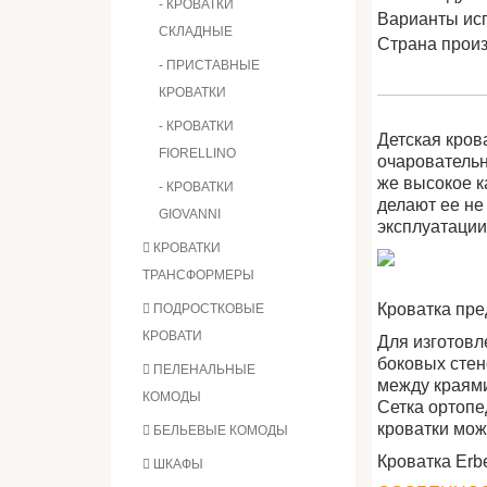
- КРОВАТКИ
Варианты ис
СКЛАДНЫЕ
Страна прои
- ПРИСТАВНЫЕ
КРОВАТКИ
- КРОВАТКИ
Детская кров
FIORELLINO
очаровательн
же высокое к
- КРОВАТКИ
делают ее не
GIOVANNI
эксплуатаци
КРОВАТКИ
ТРАНСФОРМЕРЫ
Кроватка пред
ПОДРОСТКОВЫЕ
КРОВАТИ
Для изготовл
боковых стен
ПЕЛЕНАЛЬНЫЕ
между краями 
КОМОДЫ
Сетка ортопе
кроватки мож
БЕЛЬЕВЫЕ КОМОДЫ
Кроватка Erb
ШКАФЫ