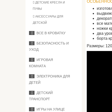
ОСОБЕННОСТ
ДЕТСКИЕ КРЕСЛА И
изготов
ПУФЫ
выдвижн
АКСЕССУАРЫ ДЛЯ
декорат
ДЕТСКОЙ
все мат
ножки к
ВСЕ В КРОВАТКУ
два уро
борта к
БЕЗОПАСНОСТЬ И
Размеры: 120
УХОД
ИГРОВАЯ
КОМНАТА
ЭЛЕКТРОНИКА ДЛЯ
ДЕТЕЙ
ДЕТСКИЙ
ТРАНСПОРТ
ИГРЫ НА УЛИЦЕ