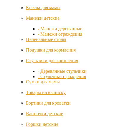
Leclerc
Кресла для мамы
Lindam
Манежи детские
- Манежи деревянные
Lorena
- Манежи ограждения
Canals
Пеленальные столы
Подушки для кормления
Mamas&Papas
Стульчики для кормления
Micuna
- Деревянные стульчики
- Стульчики с рождения
Mima
Сумки для мамы
Товары на выписку
Miniland
Бортики для кроватки
Moon
Ванночки детские
Moonybaby
Горшки детские