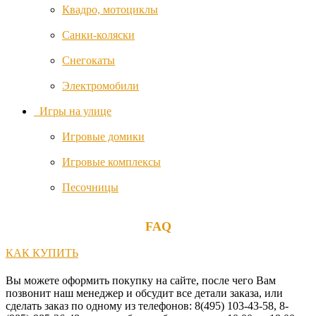
Квадро, мотоциклы
Safe and
Санки-коляски
Care
Снегокаты
Schardt
Электромобили
Игры на улице
Shnuggle
Игровые домики
Storksak
Игровые комплексы
Песочницы
Summer
Infant
FAQ
Switel
КАК КУПИТЬ
TFK
Вы можете оформить покупку на сайте, после чего Вам
позвонит наш менеджер и обсудит все детали заказа, или
Tutti
сделать заказ по одному из телефонов: 8(495) 103-43-58, 8-
Bambini