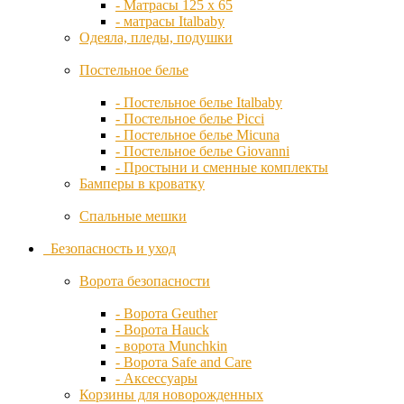
- Матрасы 125 х 65
Снегокаты
- матрасы Italbaby
IKID
Электромобили
Одеяла, пледы, подушки
Игры на улице
Игровые домики
Постельное белье
iNanny
Игровые комплексы
Песочницы
- Постельное белье Italbaby
- Постельное белье Picci
Italbaby
Показать все категории
- Постельное белье Micuna
IVI
- Постельное белье Giovanni
- Простыни и сменные комплекты
Joovy
Бамперы в кроватку
Kaiser
Спальные мешки
Kidsmill
Безопасность и уход
Kidzi
Ворота безопасности
Kiwy
- Ворота Geuther
- Ворота Hauck
- ворота Munchkin
Leander
- Ворота Safe and Care
- Аксессуары
Корзины для новорожденных