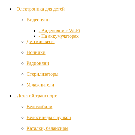
Oyster
Электроника для детей
Pabobo
Видеоняни
Pali
- Видеоняни с Wi-Fi
- На аккумуляторах
Детские весы
Peg-
Perego
Ночники
Радионяни
Phil and
Teds
Стерилизаторы
Picci
Увлажнители
Детский транспорт
Ramicom
Веломобили
Ramili
Велосипеды с ручкой
Roba
Каталки, балансиры
Ryan