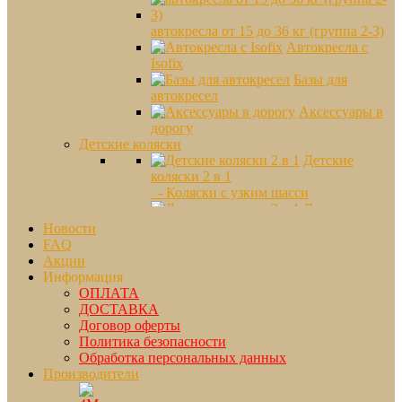
автокресла от 15 до 36 кг (группа 2-3)
Автокресла с
Isofix
Базы для
автокресел
Аксессуары в
дорогу
Детские коляски
Детские
коляски 2 в 1
- Коляски с узким шасси
Детские
коляски 3 в 1
Новости
Коляски
FAQ
прогулочные
Акции
- Для путешествий
Информация
- От рождения
ОПЛАТА
- Перекидная ручка
ДОСТАВКА
- Трехколесные
Договор оферты
Коляски трости
Политика безопасности
Коляски для
Обработка персональных данных
двойни
Производители
- Mountain Buggy