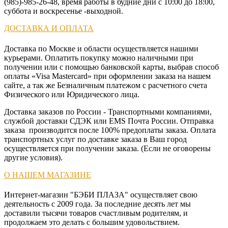
(985)-985-26-48, время работы в будние дни с 10:00 до 18:00,
суббота и воскресенье -выходной.
UPPAbaby
ДОСТАВКА И ОПЛАТА
Доставка по Москве и области осуществляется нашими
Venicci
курьерами. Оплатить покупку можно наличными при
получении или с помощью банковской карты, выбрав способ
Voksi
оплаты «Visa Mastercard» при оформлении заказа на нашем
сайте, а так же Безналичным платежом с расчетного счета
Физического или Юридического лица.
Wisenet
Доставка заказов по России - Транспортными компаниями,
службой доставки СДЭК или EMS Почта России. Отправка
X-
заказа производится после 100% предоплаты заказа. Оплата
Lander
транспортных услуг по доставке заказа в Ваш город
осуществляется при получении заказа. (Если не оговорены
другие условия).
О НАШЕМ МАГАЗИНЕ
Интернет-магазин "БЭБИ ПЛАЗА" осуществляет свою
деятельность с 2009 года. За последние десять лет мы
доставили тысячи товаров счастливым родителям, и
продолжаем это делать с большим удовольствием.