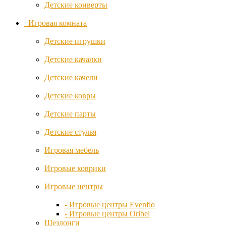
Детские конверты
Mountain
Игровая комната
Buggy
Детские игрушки
Munchkin
Детские качалки
Mutsy
Детские качели
Nania
Детские ковры
Nattou
Детские парты
Noordi
Детские стулья
Noordline
Игровая мебель
Nuna
Игровые коврики
Oribel
Игровые центры
- Игровые центры Evenflo
OSANN
- Игровые центры Oribel
Шезлонги