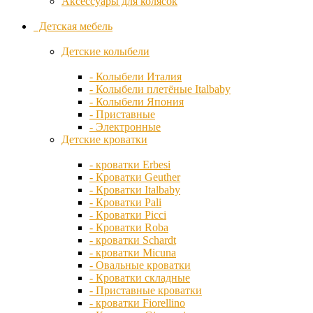
Аксессуары для колясок
Манежи детские
- Манежи деревянные
Детская мебель
Daiichi
- Манежи ограждения
Пеленальные
Детские колыбели
Diono
столы
Подушки
- Колыбели Италия
Ducle
для кормления
- Колыбели плетёные Italbaby
Стульчики
- Колыбели Япония
для кормления
- Приставные
Dusky
- Деревянные стульчики
- Электронные
Moon
- Стульчики с рождения
Детские кроватки
Сумки для мамы
Erbesi
Товары на
- кроватки Erbesi
выписку
- Кроватки Geuther
Бортики для
Evenflo
- Кроватки Italbaby
кроватки
- Кроватки Pali
Ванночки детские
- Кроватки Picci
Горшки детские
FD-
- Кроватки Roba
Детские конверты
Design
- кроватки Schardt
Игровая комната
- кроватки Micuna
Детские игрушки
- Овальные кроватки
Детские качалки
Fiorellino
- Кроватки складные
Детские качели
- Приставные кроватки
Детские ковры
- кроватки Fiorellino
Детские парты