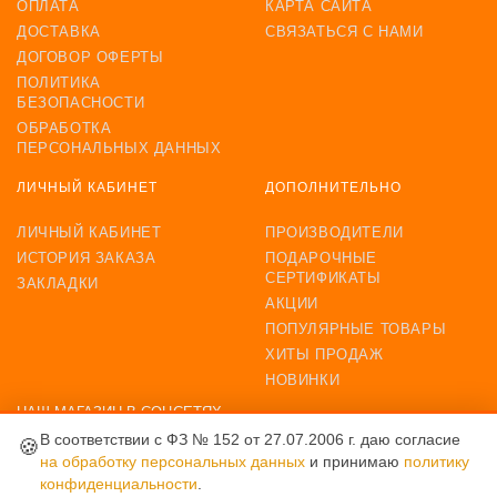
ОПЛАТА
КАРТА САЙТА
ДОСТАВКА
СВЯЗАТЬСЯ С НАМИ
ДОГОВОР ОФЕРТЫ
ПОЛИТИКА
БЕЗОПАСНОСТИ
ОБРАБОТКА
ПЕРСОНАЛЬНЫХ ДАННЫХ
ЛИЧНЫЙ КАБИНЕТ
ДОПОЛНИТЕЛЬНО
ЛИЧНЫЙ КАБИНЕТ
ПРОИЗВОДИТЕЛИ
ИСТОРИЯ ЗАКАЗА
ПОДАРОЧНЫЕ
СЕРТИФИКАТЫ
ЗАКЛАДКИ
АКЦИИ
ПОПУЛЯРНЫЕ ТОВАРЫ
ХИТЫ ПРОДАЖ
НОВИНКИ
НАШ МАГАЗИН В СОЦСЕТЯХ
В соответствии с ФЗ № 152 от 27.07.2006 г. даю согласие
🍪
на обработку персональных данных
и принимаю
политику
конфиденциальности
.