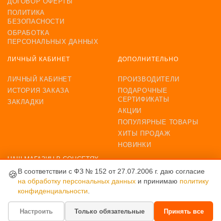
ДОГОВОР ОФЕРТЫ
ПОЛИТИКА
БЕЗОПАСНОСТИ
ОБРАБОТКА
ПЕРСОНАЛЬНЫХ ДАННЫХ
ЛИЧНЫЙ КАБИНЕТ
ДОПОЛНИТЕЛЬНО
ЛИЧНЫЙ КАБИНЕТ
ПРОИЗВОДИТЕЛИ
ИСТОРИЯ ЗАКАЗА
ПОДАРОЧНЫЕ
СЕРТИФИКАТЫ
ЗАКЛАДКИ
АКЦИИ
ПОПУЛЯРНЫЕ ТОВАРЫ
ХИТЫ ПРОДАЖ
НОВИНКИ
НАШ МАГАЗИН В СОЦСЕТЯХ
В соответствии с ФЗ № 152 от 27.07.2006 г. даю согласие
🍪
на обработку персональных данных
и принимаю
политику
конфиденциальности
.
ВОЗМОЖНОСТЬ ОПЛАТЫ
Настроить
Только обязательные
Принять все
мебель Erbesi Bubu