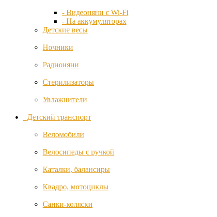
Pali
- Видеоняни с Wi-Fi
- На аккумуляторах
Детские весы
Peg-
Perego
Ночники
Радионяни
Phil and
Teds
Стерилизаторы
Picci
Увлажнители
Детский транспорт
Ramicom
Веломобили
Ramili
Велосипеды с ручкой
Roba
Каталки, балансиры
Ryan
Квадро, мотоциклы
Safe and
Санки-коляски
Care