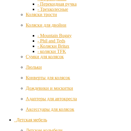
Постельное белье
CAM
- Перекидная ручка
- Постельное белье Italbaby
- Трехколесные
- Постельное белье Pali
Коляски трости
- Постельное белье Picci
Carmate
- Постельное белье Micuna
Коляски для двойни
- Постельное белье Giovanni
- Простыни и сменные комплекты
Ceba
- Mountain Buggy
Бамперы в
Baby
- Phil and Teds
кроватку
- Коляски Britax
Спальные мешки
- коляски TFK
Безопасность и уход
Childhome
Сумки для колясок
Ворота
безопасности
Clek
Люльки
- Ворота Geuther
- Ворота Hauck
Конверты для колясок
Clippasafe
- ворота Munchkin
- Ворота Safe and Care
Дождевики и москитки
Combi
- Аксессуары
Адаптеры для автокресла
Корзины для новорожденных
Concord
Кресла для мамы
Аксессуары для колясок
Манежи детские
- Манежи деревянные
Детская мебель
Daiichi
- Манежи ограждения
Пеленальные
Детские колыбели
Diono