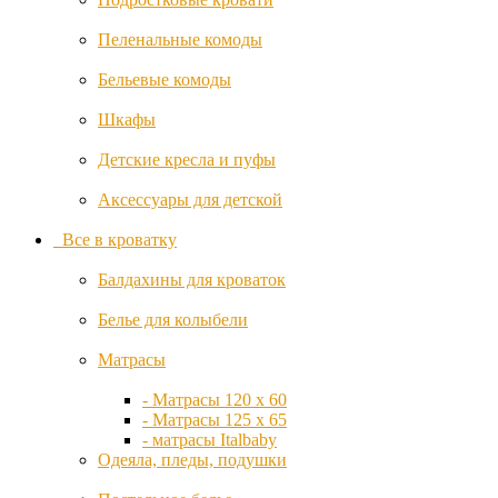
Игровая мебель
Funnababy
Игровые коврики
Пеленальные комоды
Игровые центры
Geuther
- Игровые центры Evenflo
Бельевые комоды
- Игровые центры Oribel
Шезлонги
Шкафы
Giovanni
Электроника для детей
Видеоняни
Детские кресла и пуфы
Graco
- Видеоняни с Wi-Fi
- На аккумуляторах
Аксессуары для детской
Hartan
Детские весы
Ночники
Все в кроватку
Hauck
Радионяни
Стерилизаторы
Балдахины для кроваток
Увлажнители
HelloBaby
Детский транспорт
Белье для колыбели
Веломобили
Велосипеды с
Матрасы
Heyner
ручкой
Каталки,
- Матрасы 120 x 60
iBaby
балансиры
- Матрасы 125 х 65
Квадро,
- матрасы Italbaby
IKID
мотоциклы
Одеяла, пледы, подушки
Санки-коляски
Снегокаты