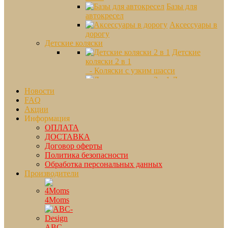
Базы для
автокресел
Аксессуары в
дорогу
Детские коляски
Детские
коляски 2 в 1
- Коляски с узким шасси
Детские
коляски 3 в 1
Новости
Коляски
FAQ
прогулочные
Акции
- Для путешествий
Информация
- От рождения
ОПЛАТА
- Перекидная ручка
ДОСТАВКА
- Трехколесные
Договор оферты
Коляски трости
Политика безопасности
Коляски для
Обработка персональных данных
двойни
Производители
- Mountain Buggy
- Phil and Teds
- Коляски Britax
4Moms
- коляски TFK
Сумки для колясок
Люльки
ABC-