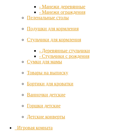
- Манежи деревянные
Lorena
- Манежи ограждения
Canals
Пеленальные столы
Подушки для кормления
Mamas&Papas
Стульчики для кормления
Micuna
- Деревянные стульчики
- Стульчики с рождения
Mima
Сумки для мамы
Товары на выписку
Miniland
Бортики для кроватки
Moon
Ванночки детские
Moonybaby
Горшки детские
Детские конверты
Mountain
Игровая комната
Buggy