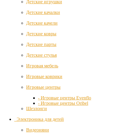
Детские игрушки
Munchkin
Детские качалки
Mutsy
Детские качели
Nania
Детские ковры
Nattou
Детские парты
Noordi
Детские стулья
Noordline
Игровая мебель
Nuna
Игровые коврики
Oribel
Игровые центры
- Игровые центры Evenflo
OSANN
- Игровые центры Oribel
Шезлонги
Oyster
Электроника для детей
Pabobo
Видеоняни