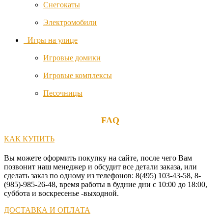
Снегокаты
Schardt
Электромобили
Игры на улице
Shnuggle
Игровые домики
Storksak
Игровые комплексы
Песочницы
Summer
Infant
FAQ
Switel
КАК КУПИТЬ
TFK
Вы можете оформить покупку на сайте, после чего Вам
позвонит наш менеджер и обсудит все детали заказа, или
Tutti
сделать заказ по одному из телефонов: 8(495) 103-43-58, 8-
Bambini
(985)-985-26-48, время работы в будние дни с 10:00 до 18:00,
суббота и воскресенье -выходной.
UPPAbaby
ДОСТАВКА И ОПЛАТА