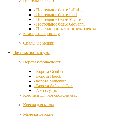
Постельное белье
iNanny
Электромобили
Игры на улице
- Постельное белье Italbaby
Игровые домики
- Постельное белье Picci
Italbaby
Игровые комплексы
- Постельное белье Micuna
IVI
Песочницы
- Постельное белье Giovanni
- Простыни и сменные комплекты
Joovy
Показать все категории
Бамперы в кроватку
Kaiser
Спальные мешки
Kidsmill
Безопасность и уход
Kidzi
Ворота безопасности
Kiwy
- Ворота Geuther
- Ворота Hauck
- ворота Munchkin
Leander
- Ворота Safe and Care
- Аксессуары
Корзины для новорожденных
Leclerc
Кресла для мамы
Lindam
Манежи детские