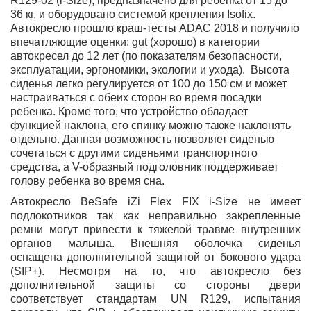
R129-02 (i-Size), предназначено для ребенка от 15 до
36 кг, и оборудовано системой крепления Isofix.
Автокресло прошло краш-тесты ADAC 2018 и получило
впечатляющие оценки: gut (хорошо) в категории
автокресел до 12 лет (по показателям безопасности,
эксплуатации, эргономики, экологии и ухода). Высота
сиденья легко регулируется от 100 до 150 см и может
настраиваться с обеих сторон во время посадки
ребенка. Кроме того, что устройство обладает
функцией наклона, его спинку можно также наклонять
отдельно. Данная возможность позволяет сиденью
сочетаться с другими сиденьями транспортного
средства, а V-образный подголовник поддерживает
голову ребенка во время сна.
Автокресло BeSafe iZi Flex FIX i-Size не имеет
подлокотников так как неправильно закрепленные
ремни могут привести к тяжелой травме внутренних
органов малыша. Внешняя оболочка сиденья
оснащена дополнительной защитой от бокового удара
(SIP+). Несмотря на то, что автокресло без
дополнительной защиты со стороны двери
соответствует стандартам UN R129, испытания