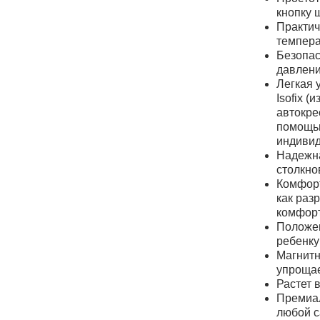
кнопку 
Практич
темпера
Безопас
давлени
Легкая 
Isofix 
автокре
помощью
индивид
Надежна
столкно
Комфорт
как раз
комфорт
Положен
ребенку
Магнитн
упрощае
Растет 
Премиал
любой с