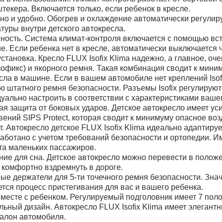
штекера. Включается только, если ребенок в кресле.
но и удобно. Обогрев и охлаждение автоматически регулир
туры внутри детского автокресла.
ность. Система климат-контроля включается с помощью вст
е. Если ребенка нет в кресле, автоматически выключается ч
установка. Кресло FLUX Isofix Klima надежно, а главное, о
(изофикс) и якорного ремня. Такая комбинация сводит к мин
сла в машине. Если в вашем автомобиле нет креплений Isof
 штатного ремня безопасности. Разъемы Isofix регулируют
уально настроить в соответствии с характеристиками ваше
я защита от боковых ударов. Детское автокресло имеет ус
вений SIPS Protect, которая сводит к минимуму опасное воз
. Автокресло детское FLUX Isofix Klima идеально адаптируе
работано с учетом требований безопасности и ортопедии.
а маленьких пассажиров.
ие для сна. Детское автокресло можно перевести в полож
 комфортно вздремнуть в дороге.
ые держатели для 5-ти точечного ремня безопасности. Знач
тся процесс пристегивания для вас и вашего ребенка.
вместе с ребенком. Регулируемый подголовник имеет 7 пол
ьный дизайн. Автокресло FLUX Isofix Klima имеет элегант
алон автомобиля.