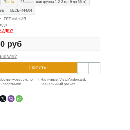
Isofix
Возрастная группа 1-2-3 (от 9 до 36 кг)
ед
ECE-R44/04
во: ГЕРМАНИЯ
года
КИДКУ!
90 руб
ешевле?
КУПИТЬ
Москве курьером, по
Наличные, Visa/Mastercard,
анспортными
безналичный расчёт