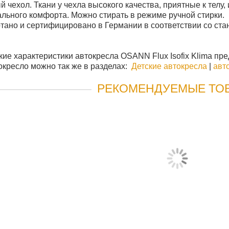
 чехол. Ткани у чехла высокого качества, приятные к тел
льного комфорта. Можно стирать в режиме ручной стирки.
тано и сертифицировано в Германии в соответствии со ст
кие характеристики автокресла OSANN Flux Isofix Klima пр
окресло можно так же в разделах:
Детские автокресла
|
авто
РЕКОМЕНДУЕМЫЕ ТО
АВТОКРЕСЛО KIDZI SPIN 360 I-S
12 790 руб
18 190 руб
КУПИТЬ