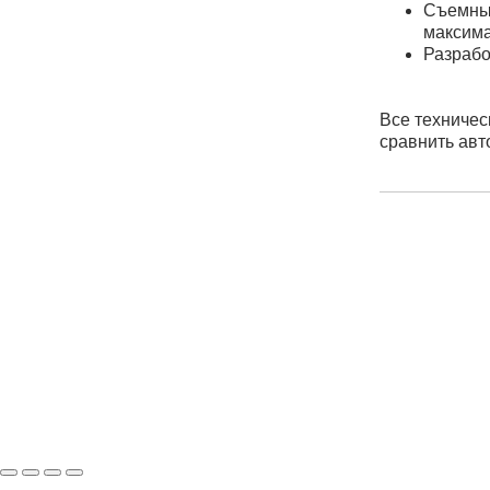
Съемный
максима
Разрабо
Все техничес
сравнить авт