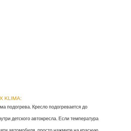
 KLIMA:
ема подогрева. Кресло подогревается до
утри детского автокресла. Если температура
сети автомобиля, просто нажмите на красную