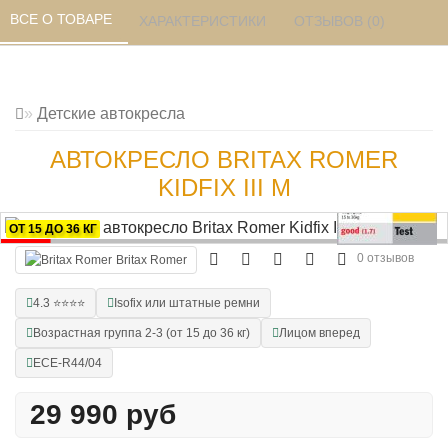
ВСЕ О ТОВАРЕ 
ХАРАКТЕРИСТИКИ 
ОТЗЫВОВ (0) 
Детские автокресла
АВТОКРЕСЛО BRITAX ROMER
KIDFIX III M
ОТ 15 ДО 36 КГ
0 отзывов
Britax Romer
4.3 ⭐⭐⭐⭐
Isofix или штатные ремни
Возрастная группа 2-3 (от 15 до 36 кг)
Лицом вперед
ECE-R44/04
29 990 руб