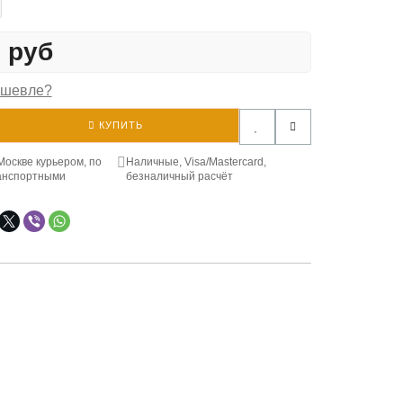
5 руб
ешевле?
КУПИТЬ
Москве курьером, по
Наличные, Visa/Mastercard,
анспортными
безналичный расчёт