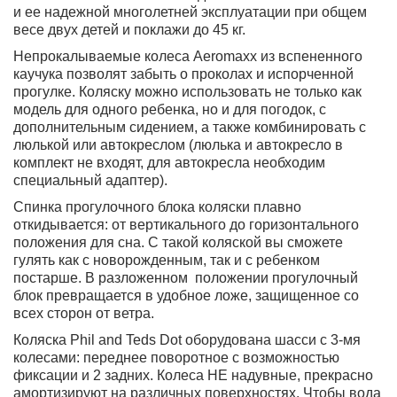
и ее надежной многолетней эксплуатации при общем
весе двух детей и поклажи до 45 кг.
Непрокалываемые колеса Aeromaxx из вспененного
каучука позволят забыть о проколах и испорченной
прогулке. Коляску можно использовать не только как
модель для одного ребенка, но и для погодок, с
дополнительным сидением, а также комбинировать с
люлькой или автокреслом (люлька и автокресло в
комплект не входят, для автокресла необходим
специальный адаптер).
Спинка прогулочного блока коляски плавно
откидывается: от вертикального до горизонтального
положения для сна. С такой коляской вы сможете
гулять как с новорожденным, так и с ребенком
постарше. В разложенном положении прогулочный
блок превращается в удобное ложе, защищенное со
всех сторон от ветра.
Коляска Phil and Teds Dot оборудована шасси с 3-мя
колесами: переднее поворотное с возможностью
фиксации и 2 задних. Колеса НЕ надувные, прекрасно
амортизируют на различных поверхностях. Чтобы вода