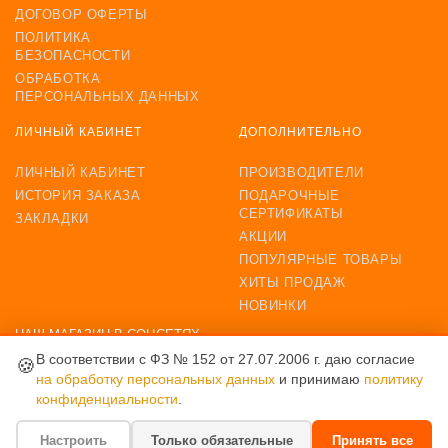
ДОГОВОР ОФЕРТЫ
ПОЛИТИКА
БЕЗОПАСНОСТИ
ОБРАБОТКА
ПЕРСОНАЛЬНЫХ ДАННЫХ
ЛИЧНЫЙ КАБИНЕТ
ДОПОЛНИТЕЛЬНО
ЛИЧНЫЙ КАБИНЕТ
ПРОИЗВОДИТЕЛИ
ИСТОРИЯ ЗАКАЗА
ПОДАРОЧНЫЕ
СЕРТИФИКАТЫ
ЗАКЛАДКИ
АКЦИИ
ПОПУЛЯРНЫЕ ТОВАРЫ
ХИТЫ ПРОДАЖ
НОВИНКИ
НАШ МАГАЗИН В СОЦСЕТЯХ
В соответствии с ФЗ № 152 от 27.07.2006 г. даю согласие
🍪
на обработку персональных данных
и принимаю
политику
конфиденциальности
.
ВОЗМОЖНОСТЬ ОПЛАТЫ
Настроить
Только обязательные
Принять все