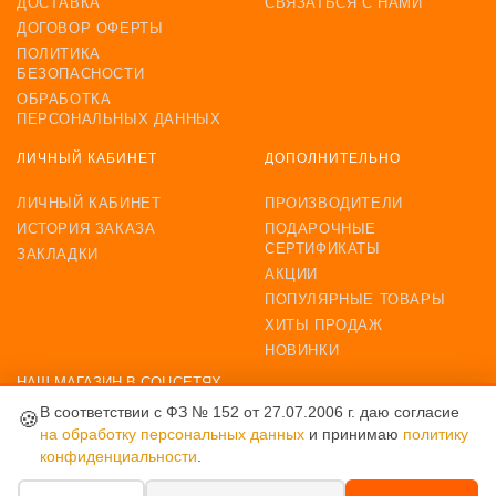
ДОСТАВКА
СВЯЗАТЬСЯ С НАМИ
ДОГОВОР ОФЕРТЫ
ПОЛИТИКА
БЕЗОПАСНОСТИ
ОБРАБОТКА
ПЕРСОНАЛЬНЫХ ДАННЫХ
ЛИЧНЫЙ КАБИНЕТ
ДОПОЛНИТЕЛЬНО
ЛИЧНЫЙ КАБИНЕТ
ПРОИЗВОДИТЕЛИ
ИСТОРИЯ ЗАКАЗА
ПОДАРОЧНЫЕ
СЕРТИФИКАТЫ
ЗАКЛАДКИ
АКЦИИ
ПОПУЛЯРНЫЕ ТОВАРЫ
ХИТЫ ПРОДАЖ
НОВИНКИ
НАШ МАГАЗИН В СОЦСЕТЯХ
В соответствии с ФЗ № 152 от 27.07.2006 г. даю согласие
🍪
на обработку персональных данных
и принимаю
политику
конфиденциальности
.
ВОЗМОЖНОСТЬ ОПЛАТЫ
крепление для видеоняни Ramili Baby