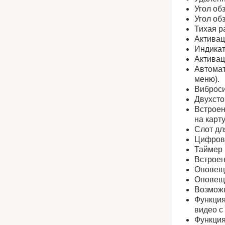
Угол об
Угол об
Тихая р
Активац
Индикат
Активац
Автомат
меню).
Виброси
Двухсто
Встроен
на карт
Слот дл
Цифров
Таймер 
Встроен
Оповеще
Оповеще
Возможн
Функция
видео с
Функция