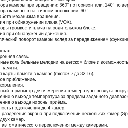
зора камеры при вращении: 360° по горизонтали, 140° по ве
зора камеры в пассивном положении: 60°.
абота механизма вращения.
ия при обнаружении плача (VOX).
оры громкости плача на родительском блоке.
ия при обнаружении движения.
ический поворот камеры вслед за передвижением (функция 
гнал.
ронняя связь.
ные колыбельные мелодии на детском блоке и возможност
у памяти.
я карты памяти в камере (microSD до 32 Гб).
ое приближение.
кормления.
ный термометр для измерения температуры воздуха вокруг
ние о выходе температура за пределы заданного диапазо
ние о выходе из зоны приёма.
ость подключения до 4 камер.
 разделения экрана при подключении нескольких камер (Sp
 двух камер.
 автоматического переключения между камерами.