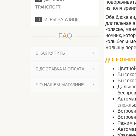
поворачивать
ТРАНСПОРТ
из поля зрен
Оба блока в
ИГРЫ НА УЛИЦЕ
длительная а
коляске, ман
FAQ
ночник, кото
колыбельные 
малышу перед
КАК КУПИТЬ
ДОПОЛНИТЕ
Цветной
ДОСТАВКА И ОПЛАТА
Высокое
Высокое
О НАШЕМ МАГАЗИНЕ
Дальнос
беспров
Автомат
сложных
Встроен
Встроен
Режим н
Автомат
Удаленн