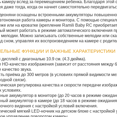
 камеру вслед за перемещением ребенка. Благодаря этой 
ия даже тогда, когда он начнет самостоятельно передвигатьс
идеоняни оснащены встроенными аккумуляторы повышенной
втономная работа камеры и монитора. С помощью специаль
еже или на кроватке (крепление Ramili Baby RC приобретае
рый может работать в режиме автоматического включения п
мелодии. Можно записывать собственные мелодии или сказ
 сном, управляя их воспроизведением на камере с родите
ЛЬНЫЕ ФУНКЦИИ И ВАЖНЫЕ ХАРАКТЕРИСТИКИ RA
 дисплей с диагональю 10.9 см. (4.3 дюйма).
 HD-качество изображения (зависит от расстояния между б
 качество звука.
ть приёма до 300 метров (в условиях прямой видимости м
одной связи).
ическая регулировка качества и скорости передачи изобра
 условиях.
ные аккумулятор в мониторе (до 20 часов в режиме ожидан
ный аккумулятор в камере (до 18 часов в режиме ожидания)
очного видения с настройкой условий включения.
ический мягкий LED-ночник на детском блоке с настройкой
ое управление поворотом камеры.