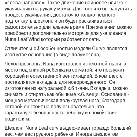
«слева-направо». Такое движение наиболее близко к
укачиванию на руках у мамы. Для того что бы запустить
процесс укачивания, достаточно только немного
подтолкнуть шезлонг, и он будет раскачиваться
самостоятельно длительное время.При желании можно
приобрести дополнительно моторчик для укачивания
Nuna Leaf Wind который работает от сети.
Отличительной особенностью модели Curve является
изогнутое основание (в виде полумесяца).
Чехол шезлонга Nuna изготовлен из плотной ткани, а
место под спиной ребенка из сетчатой, что послужит
хорошей и естественной вентиляцией. В комплекте
поставляется вкладыш для новорожденного. Он
изготовлен из натуральной х.б ткани. Вкладыш можно
снимать и стирать как обычные х.б. вещи. Основание -
мощная металлическая полукруглая нога, благодаря
которой он стоит на полу основательно, что
гарантирует безопасность ребенку и спокойствие
родителям.
Шезлонг Nuna Leaf curv выдерживает гораздо больший
вес, чем вес грудного ребенка! Иногда шезлонгом